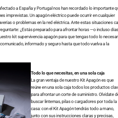
fectado a España y Portugal nos han recordado lo importante q
nes imprevistas. Un apagón eléctrico puede ocurrir en cualquier
erías o problemas en la red eléctrica. Ante estas situaciones c
eguntarte: ¿Estás preparado para afrontar horas —o incluso día
estro kit supervivencia apagón para que tengas todo lo necesar
 comunicado, informado y seguro hasta que todo vuelva a la
Todo lo que necesitas, en una sola caja
La gran ventaja de nuestro Kit Apagón es que
reúne en una sola caja todos los productos cla
para afrontar un corte de suministro. Olvídate d
buscar linternas, pilas o cargadores por toda la
casa: con el Kit Apagón tendrás todo a mano,
junto con sus instrucciones claras y precisas,