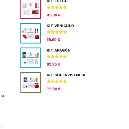
KIT FUEGO
Valorado
49,90
€
con
4.67
de
5
KIT VEHÍCULO
Valorado con
59,90
€
5.00
de 5
KIT APAGÓN
Valorado
69,90
€
con
4.71
de
5
KIT SUPERVIVENCIA
Valorado con
79,90
€
5.00
de 5
ía
a