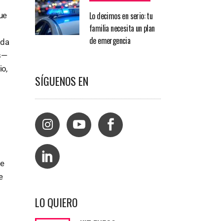
Lo decimos en serio: tu
ue
familia necesita un plan
de emergencia
ada
s—
io,
SÍGUENOS EN
ve
e
LO QUIERO