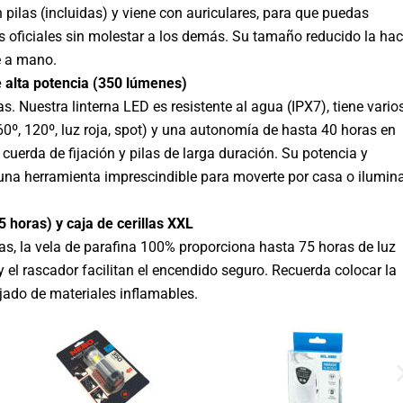
pilas (incluidas) y viene con auriculares, para que puedas
os oficiales sin molestar a los demás. Su tamaño reducido la ha
e a mano.
 alta potencia (350 lúmenes)
s. Nuestra linterna LED es resistente al agua (IPX7), tiene vario
, 120º, luz roja, spot) y una autonomía de hasta 40 horas en
uerda de fijación y pilas de larga duración. Su potencia y
n una herramienta imprescindible para moverte por casa o ilumin
5 horas) y caja de cerillas XXL
, la vela de parafina 100% proporciona hasta 75 horas de luz
 y el rascador facilitan el encendido seguro. Recuerda colocar la
ejado de materiales inflamables.