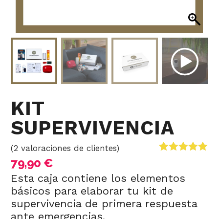
KIT
SUPERVIVENCIA
(
2
valoraciones de clientes)
Valorado
2
79,90
€
con
5.00
de
Esta caja contiene los elementos
5 en base a
valoraciones
básicos para elaborar tu kit de
de clientes
supervivencia de primera respuesta
ante emergencias.