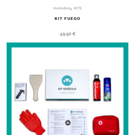
,
Incendios
KITS
KIT FUEGO
49,90
€