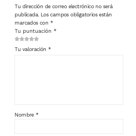
Tu dirección de correo electrónico no será
publicada.
Los campos obligatorios están
marcados con
*
Tu puntuación
*
1
2
3 de
4 de 5
5 de 5
Tu valoración
*
de
de
5
estrellas
estrellas
5
5
estrellas
estrellas
estrellas
Nombre
*