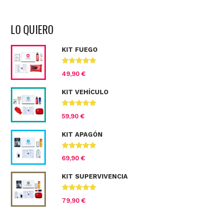
LO QUIERO
KIT FUEGO
Valorado
49,90
€
con
4.67
de
5
KIT VEHÍCULO
Valorado con
59,90
€
5.00
de 5
KIT APAGÓN
Valorado
69,90
€
con
4.71
de
5
KIT SUPERVIVENCIA
Valorado con
79,90
€
5.00
de 5