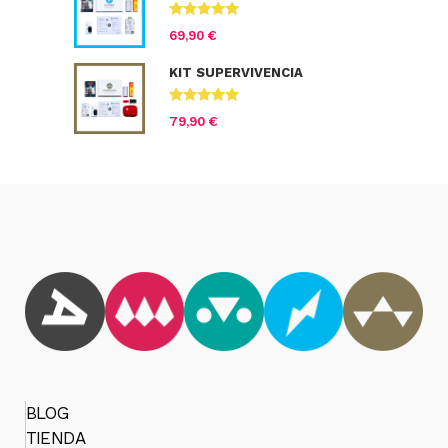
Valorado
69,90
€
con
4.71
de
5
KIT SUPERVIVENCIA
Valorado con
79,90
€
5.00
de 5
BLOG
TIENDA