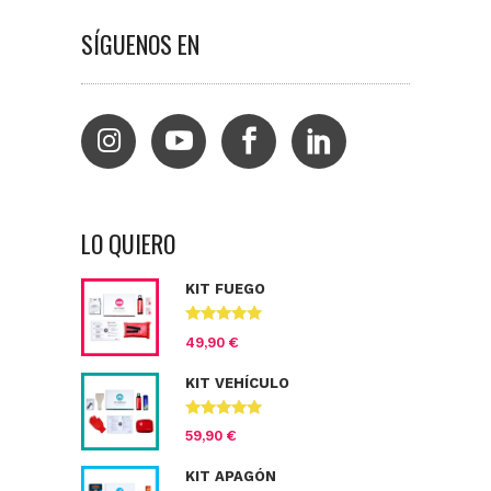
SÍGUENOS EN
LO QUIERO
KIT FUEGO
Valorado
49,90
€
con
4.67
de
5
KIT VEHÍCULO
Valorado con
59,90
€
5.00
de 5
KIT APAGÓN