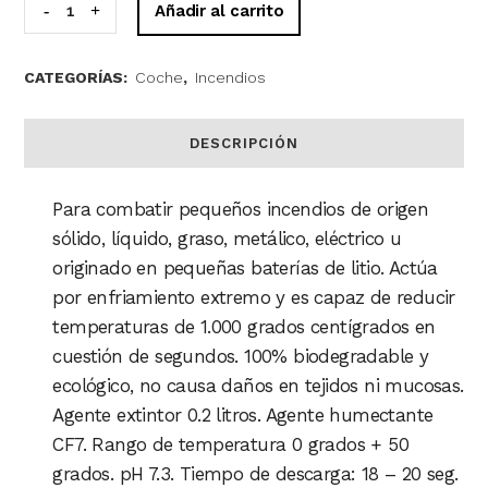
Spray
Añadir al carrito
extintor
CATEGORÍAS:
Coche
,
Incendios
de
alta
DESCRIPCIÓN
eficacia
Para combatir pequeños incendios de origen
ControlFire
sólido, líquido, graso, metálico, eléctrico u
200ml
originado en pequeñas baterías de litio. Actúa
quantity
por enfriamiento extremo y es capaz de reducir
temperaturas de 1.000 grados centígrados en
cuestión de segundos. 100% biodegradable y
ecológico, no causa daños en tejidos ni mucosas.
Agente extintor 0.2 litros. Agente humectante
CF7. Rango de temperatura 0 grados + 50
grados. pH 7.3. Tiempo de descarga: 18 – 20 seg.