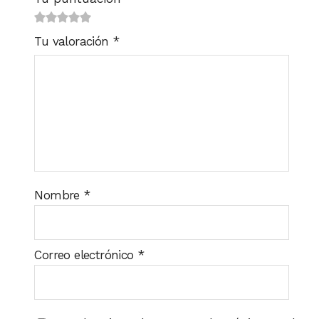
1
2
3 de
4 de 5
5 de 5
Tu valoración
*
de
de
5
estrellas
estrellas
5
5
estrellas
estrellas
estrellas
Nombre
*
Correo electrónico
*