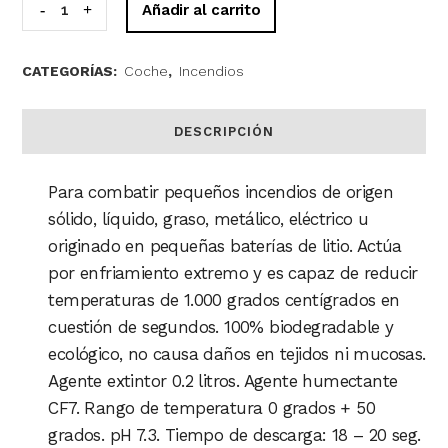
Spray
Añadir al carrito
extintor
CATEGORÍAS:
Coche
,
Incendios
de
alta
DESCRIPCIÓN
eficacia
Para combatir pequeños incendios de origen
ControlFire
sólido, líquido, graso, metálico, eléctrico u
200ml
originado en pequeñas baterías de litio. Actúa
quantity
por enfriamiento extremo y es capaz de reducir
temperaturas de 1.000 grados centígrados en
cuestión de segundos. 100% biodegradable y
ecológico, no causa daños en tejidos ni mucosas.
Agente extintor 0.2 litros. Agente humectante
CF7. Rango de temperatura 0 grados + 50
grados. pH 7.3. Tiempo de descarga: 18 – 20 seg.